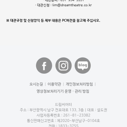
· 대관문의 : 051-954-3351
· 대관신청 : lim@dreamtheatre.co.kr
※ 대관규정 및 신청양식 등 세부 내용은 PC버전을 참고해 주십시오.
오시는길
|
이용약관
|
개인정보처리방침
|
영상정보처리기기 운영 · 관리 방침
드림씨어터
주소 : 부산광역시 남구 전포대로 133, 3층
|
대표 : 설도권
사업자등록번호 : 261-81-23382
통신판매신고번호 : 제2020-부산남구-0104호
전화 : 1833-3755