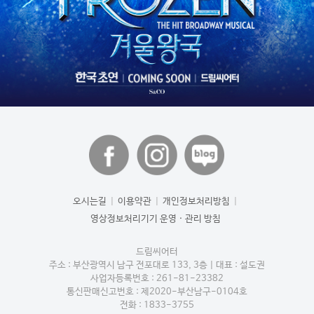
오시는길
|
이용약관
|
개인정보처리방침
|
영상정보처리기기 운영 · 관리 방침
드림씨어터
주소 : 부산광역시 남구 전포대로 133, 3층
|
대표 : 설도권
사업자등록번호 : 261-81-23382
통신판매신고번호 : 제2020-부산남구-0104호
전화 : 1833-3755