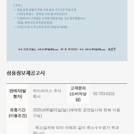
상품정보제공고시
고객문의
판매자(발
하이퍼어스 주식
(소비자상
02-703-0102
행자)
회사
담)
유효기간
2025년06월01일(일) (예매한 공연일시에 한해 이용
(이용조건)
가능)
∙ 취소일자에 따라 아래와 같이 취소수수료가 부과
됩니다.