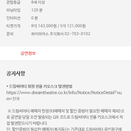
관람등급
8세 이상
러닝타임
120 분
인터미션
0 분
티켓가격
R석 143,000원 / S석 121,000원
문의
하이퍼어스 주식회사 02-703-0102
공연정보
공지사항
* 드림씨어터 회원 전용 키오스크 발권방법
https://www.dreamtheatre.co.kr/Info/Notice/NoticeDetail?nu
m=319
※ 드림씨어터 예매자 한정(타예매처 및 할인 증빙이 필요한 예매자 제외)으
로 공연일 당일 오전 발송되는 QR 코드로 드림씨어터 전용 키오스크에서 직
접 발권받으시기 바랍니다.
단, 할인증빙이 필요한 예매자(복지등)는 기존대로 드림씨어터 유인창구에